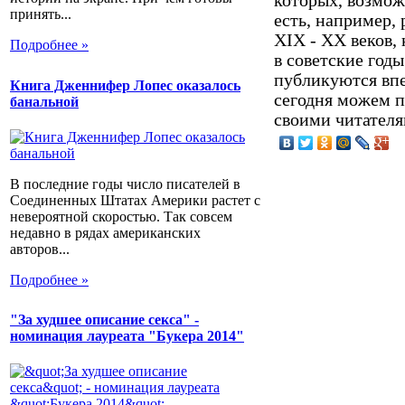
которых, возмож
принять...
есть, например,
XIX - XX веков,
Подробнее »
в советские годы
публикуются впе
Книга Дженнифер Лопес оказалось
сегодня можем п
банальной
своими читателя
В последние годы число писателей в
Соединенных Штатах Америки растет с
невероятной скоростью. Так совсем
недавно в рядах американских
авторов...
Подробнее »
"За худшее описание секса" -
номинация лауреата "Букера 2014"