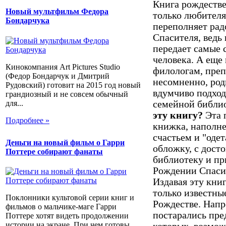
Книга рождестве
Новый мультфильм Федора
только любителям
Бондарчука
переполняет рад
Спасителя, ведь 
передает самые 
человека. А еще
Кинокомпания Art Pictures Studio
филологам, преп
(Федор Бондарчук и Дмитрий
несомненно, род
Рудовский) готовит на 2015 год новый
вдумчиво подход
грандиозный и не совсем обычный
для...
семейной библи
эту книгу?
Эта 
Подробнее »
книжка, наполн
счастьем и "оде
Деньги на новый фильм о Гарри
обложку, с дост
Поттере собирают фанаты
библиотеку и пр
Рождении Спаси
Издавая эту книг
только известны
Поклонники культовой серии книг и
Рождестве. Напр
фильмов о мальчике-маге Гарри
постарались пре
Поттере хотят видеть продолжении
истории на экране. При чем готовы