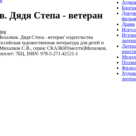
я
Аудио
Биогр
. Дядя Степа - ветеран
Докум
фильм
Драма
Искусс
jpg
Истор
ихалков. Дядя Степа - ветеран' издательства
литера
ссийская художественная литература для детей и
Литера
 Михалков С.В., серия: СКАЗКИ!(мел/тв)Михалков,
иност
ереплет: 7БЦ, ISBN: 978-5-271-42121-1
Мелод
Поэзи
Филос
Худож
литера