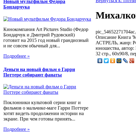
Вернуться к: Поэзи
Новый мультфильм Федора
Бондарчука
Михалков
Кинокомпания Art Pictures Studio (Федор
pic_54652271704ac.
Бондарчук и Дмитрий Рудовский)
Описание
Книга 'М
готовит на 2015 год новый грандиозный
АСТРЕЛЬ, жанр: Ро
и не совсем обычный для...
юношества, автор:
32 стр., 60x90/8, п
Подробнее »
Деньги на новый фильм о Гарри
Поттере собирают фанаты
Поклонники культовой серии книг и
фильмов о мальчике-маге Гарри Поттере
хотят видеть продолжении истории на
экране. При чем готовы принять...
Подробнее »