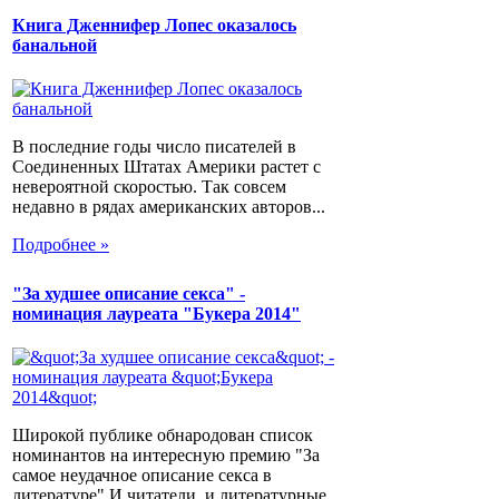
Книга Дженнифер Лопес оказалось
банальной
В последние годы число писателей в
Соединенных Штатах Америки растет с
невероятной скоростью. Так совсем
недавно в рядах американских авторов...
Подробнее »
"За худшее описание секса" -
номинация лауреата "Букера 2014"
Широкой публике обнародован список
номинантов на интересную премию "За
самое неудачное описание секса в
литературе".И читатели, и литературные