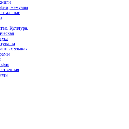
книги
афии, мемуары
ентальные
ы
тво. Культура.
ическая
тура
тура на
ранных языках
рамы
я
офия
ественная
тура