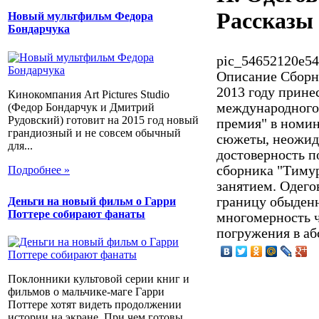
Рассказы 
Новый мультфильм Федора
Бондарчука
pic_54652120e54
Описание
Сборни
2013 году принес
Кинокомпания Art Pictures Studio
международного 
(Федор Бондарчук и Дмитрий
Рудовский) готовит на 2015 год новый
премия" в номи
грандиозный и не совсем обычный
сюжеты, неожида
для...
достоверность по
сборника "Тимур
Подробнее »
занятием. Одего
границу обыденн
Деньги на новый фильм о Гарри
Поттере собирают фанаты
многомерность ч
погружения в а
Поклонники культовой серии книг и
фильмов о мальчике-маге Гарри
Поттере хотят видеть продолжении
истории на экране. При чем готовы