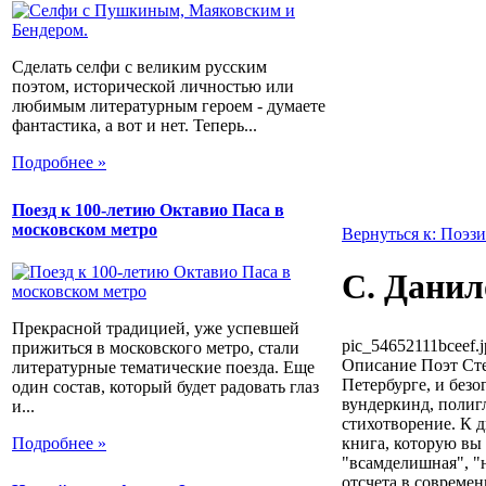
Сделать селфи с великим русским
поэтом, исторической личностью или
любимым литературным героем - думаете
фантастика, а вот и нет. Теперь...
Подробнее »
Поезд к 100-летию Октавио Паса в
московском метро
Вернуться к: Поэзи
С. Данил
Прекрасной традицией, уже успевшей
pic_54652111bceef.j
прижиться в московского метро, стали
Описание
Поэт Сте
литературные тематические поезда. Еще
Петербурге, и безо
один состав, который будет радовать глаз
вундеркинд, полигл
и...
стихотворение. К 
книга, которую вы 
Подробнее »
"всамделишная", "н
отсчета в современ