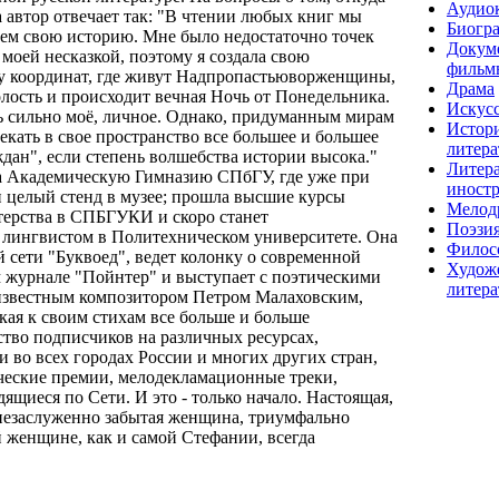
Аудио
а автор отвечает так: "В чтении любых книг мы
Биогр
ем свою историю. Мне было недостаточно точек
Докум
моей несказкой, поэтому я создала свою
фильм
у координат, где живут Надпропастьюворженщины,
Драма
лость и происходит вечная Ночь от Понедельника.
Искусс
нь сильно моё, личное. Однако, придуманным мирам
Истор
екать в свое пространство все большее и большее
литера
дан", если степень волшебства истории высока."
Литера
а Академическую Гимназию СПбГУ, где уже при
иност
 целый стенд в музее; прошла высшие курсы
Мелод
терства в СПБГУКИ и скоро станет
Поэзи
лингвистом в Политехническом университете. Она
Филос
 сети "Буквоед", ведет колонку о современной
Худож
м журнале "Пойнтер" и выступает с поэтическими
литера
 известным композитором Петром Малаховским,
кая к своим стихам все больше и больше
тво подписчиков на различных ресурсах,
 во всех городах России и многих других стран,
еские премии, мелодекламационные треки,
ящиеся по Сети. И это - только начало. Настоящая,
 незаслуженно забытая женщина, триумфально
й женщине, как и самой Стефании, всегда