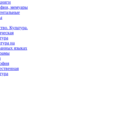
книги
афии, мемуары
ентальные
ы
тво. Культура.
ическая
тура
тура на
ранных языках
рамы
я
офия
ественная
тура