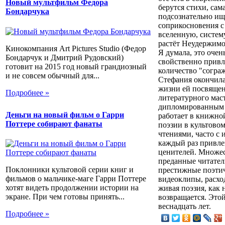
Новый мультфильм Федора
берутся стихи, сам
Бондарчука
подсознательно ищ
соприкосновения с 
вселенную, систем
растёт Неудержимо
Кинокомпания Art Pictures Studio (Федор
Я думала, это оче
Бондарчук и Дмитрий Рудовский)
свойственно привл
готовит на 2015 год новый грандиозный
количество "сограж
и не совсем обычный для...
Стефания окончил
жизни ей посвящен
Подробнее »
литературного мас
дипломированным 
Деньги на новый фильм о Гарри
работает в книжной
Поттере собирают фанаты
поэзии в культово
чтениями, часто с
каждый раз привле
ценителей. Множес
преданные читатели
Поклонники культовой серии книг и
престижные поэтич
фильмов о мальчике-маге Гарри Поттере
видеоклипы, расход
хотят видеть продолжении истории на
живая поэзия, как
экране. При чем готовы принять...
возвращается. Это
веснадцать лет.
Подробнее »