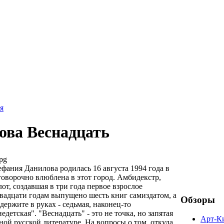
я
ова Веснадцать
pg
фания Данилова родилась 16 августа 1994 года в
говорочно влюблена в этот город. Амбидекстр,
от, создавшая в три года первое взрослое
двадцати годам выпущено шесть книг самиздатом, а
Обзоры
держите в руках - седьмая, наконец-то
едетская". "Веснадцать" - это не точка, но запятая
Арт-К
ной русской литературе. На вопросы о том, откуда