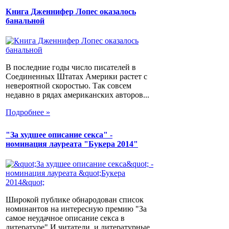
Книга Дженнифер Лопес оказалось
банальной
В последние годы число писателей в
Соединенных Штатах Америки растет с
невероятной скоростью. Так совсем
недавно в рядах американских авторов...
Подробнее »
"За худшее описание секса" -
номинация лауреата "Букера 2014"
Широкой публике обнародован список
номинантов на интересную премию "За
самое неудачное описание секса в
литературе".И читатели, и литературные