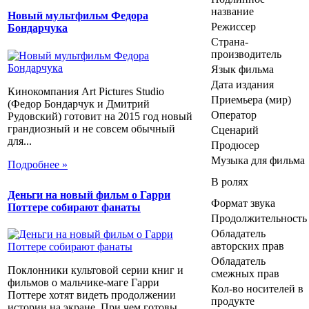
название
Новый мультфильм Федора
Режиссер
Бондарчука
Страна-
производитель
Язык фильма
Дата издания
Кинокомпания Art Pictures Studio
Приемьера (мир)
(Федор Бондарчук и Дмитрий
Оператор
Рудовский) готовит на 2015 год новый
грандиозный и не совсем обычный
Сценарий
для...
Продюсер
Музыка для фильма
Подробнее »
В ролях
Деньги на новый фильм о Гарри
Формат звука
Поттере собирают фанаты
Продолжительность
Обладатель
авторских прав
Обладатель
Поклонники культовой серии книг и
смежных прав
фильмов о мальчике-маге Гарри
Кол-во носителей в
Поттере хотят видеть продолжении
продукте
истории на экране. При чем готовы