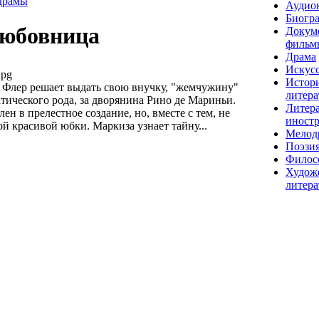
драмы
Аудио
Биогр
любовница
Докум
фильм
Драма
Искусс
jpg
Истор
Флер решает выдать свою внучку, "жемчужину"
литера
тического рода, за дворянина Рино де Мариньи.
Литера
ен в прелестное создание, но, вместе с тем, не
иност
й красивой юбки. Маркиза узнает тайну...
Мелод
Поэзи
Филос
Худож
литера