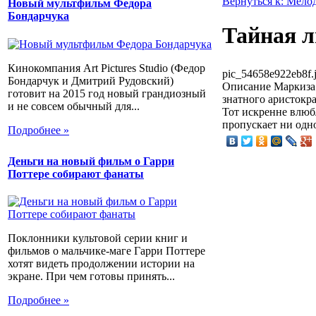
Вернуться к: Мело
Новый мультфильм Федора
Бондарчука
Тайная 
Кинокомпания Art Pictures Studio (Федор
pic_54658e922eb8f.
Бондарчук и Дмитрий Рудовский)
Описание
Маркиза 
готовит на 2015 год новый грандиозный
знатного аристокра
и не совсем обычный для...
Тот искренне влюбл
пропускает ни одно
Подробнее »
Деньги на новый фильм о Гарри
Поттере собирают фанаты
Поклонники культовой серии книг и
фильмов о мальчике-маге Гарри Поттере
хотят видеть продолжении истории на
экране. При чем готовы принять...
Подробнее »