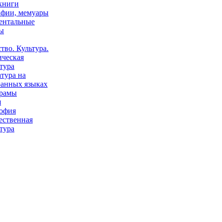
книги
афии, мемуары
ентальные
ы
тво. Культура.
ическая
тура
тура на
ранных языках
рамы
я
офия
ественная
тура