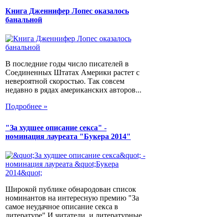
Книга Дженнифер Лопес оказалось
банальной
В последние годы число писателей в
Соединенных Штатах Америки растет с
невероятной скоростью. Так совсем
недавно в рядах американских авторов...
Подробнее »
"За худшее описание секса" -
номинация лауреата "Букера 2014"
Широкой публике обнародован список
номинантов на интересную премию "За
самое неудачное описание секса в
литературе".И читатели, и литературные