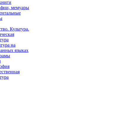
книги
афии, мемуары
ентальные
ы
тво. Культура.
ическая
тура
тура на
ранных языках
рамы
я
офия
ественная
тура