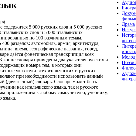
зык
Аудио
Биогр
Докум
фильм
jpg
Драма
е содержится 5 000 русских слов и 5 000 русских
Искусс
 итальянских слов и 5 000 итальянских
Истор
ппированных по 100 различным темам,
литера
400 разделов: автомобиль, армия, архитектура,
Литера
льница, время, географические названия, город,
иност
ловаре даётся фонетическая транскрипция всех
Мелод
В конце словаря приведены два указателя русских и
Поэзи
 содержащих номера тем, в которых они
Филос
витные указатели всех итальянских и русских
Худож
зволяют при необходимости использовать данный
литера
ый (двуязычный) словарь. Словарь может быть
учении как итальянского языка, так и русского.
ым приложением к любому самоучителю, учебнику,
о языка.