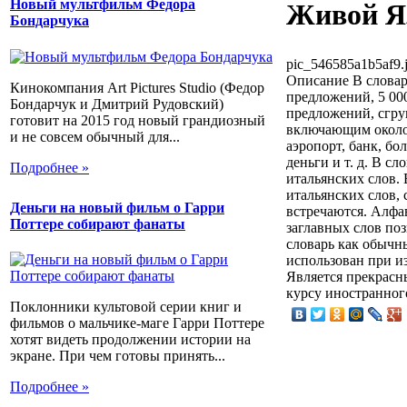
Новый мультфильм Федора
Живой Я
Бондарчука
pic_546585a1b5af9.
Описание
В словар
Кинокомпания Art Pictures Studio (Федор
предложений, 5 000
Бондарчук и Дмитрий Рудовский)
предложений, сгру
готовит на 2015 год новый грандиозный
включающим около 
и не совсем обычный для...
аэропорт, банк, бо
деньги и т. д. В с
Подробнее »
итальянских слов. 
итальянских слов,
Деньги на новый фильм о Гарри
встречаются. Алфа
Поттере собирают фанаты
заглавных слов по
словарь как обычн
использован при из
Является прекрасн
курсу иностранног
Поклонники культовой серии книг и
фильмов о мальчике-маге Гарри Поттере
хотят видеть продолжении истории на
экране. При чем готовы принять...
Подробнее »