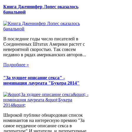
Книга Дженнифер Лопес оказалось
банальной
В последние годы число писателей в
Соединенных Штатах Америки растет с
невероятной скоростью. Так совсем
недавно в рядах американских авторов...
Подробнее »
"За худшее описание секса" -
номинация лауреата "Букера 2014"
Широкой публике обнародован список
номинантов на интересную премию "За
самое неудачное описание секса в
литературе".И читатели, и литературные