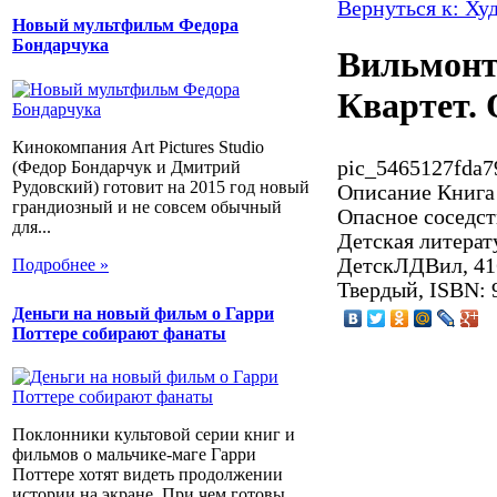
Вернуться к: Ху
Новый мультфильм Федора
Бондарчука
Вильмонт
Квартет. 
Кинокомпания Art Pictures Studio
pic_5465127fda79
(Федор Бондарчук и Дмитрий
Рудовский) готовит на 2015 год новый
Описание
Книга 
грандиозный и не совсем обычный
Опасное соседст
для...
Детская литерату
ДетскЛДВил, 416
Подробнее »
Твердый, ISBN: 
Деньги на новый фильм о Гарри
Поттере собирают фанаты
Поклонники культовой серии книг и
фильмов о мальчике-маге Гарри
Поттере хотят видеть продолжении
истории на экране. При чем готовы