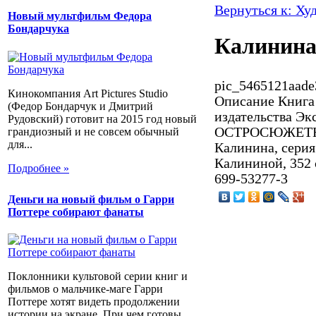
Вернуться к: Ху
Новый мультфильм Федора
Бондарчука
Калинина
pic_5465121aade
Кинокомпания Art Pictures Studio
Описание
Книга 
(Федор Бондарчук и Дмитрий
издательства Э
Рудовский) готовит на 2015 год новый
ОСТРОСЮЖЕТНА
грандиозный и не совсем обычный
для...
Калинина, серия
Калининой, 352 с
Подробнее »
699-53277-3
Деньги на новый фильм о Гарри
Поттере собирают фанаты
Поклонники культовой серии книг и
фильмов о мальчике-маге Гарри
Поттере хотят видеть продолжении
истории на экране. При чем готовы