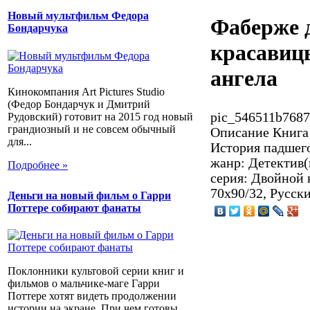
Новый мультфильм Федора
Фаберже 
Бондарчука
красавиц
ангела
Кинокомпания Art Pictures Studio
(Федор Бондарчук и Дмитрий
pic_546511b7687
Рудовский) готовит на 2015 год новый
грандиозный и не совсем обычный
Описание
Книга 
для...
История падшего
жанр: Детектив(
Подробнее »
серия: Двойной к
70x90/32, Русск
Деньги на новый фильм о Гарри
Поттере собирают фанаты
Поклонники культовой серии книг и
фильмов о мальчике-маге Гарри
Поттере хотят видеть продолжении
истории на экране. При чем готовы