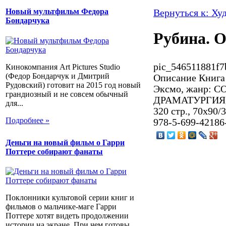
Новый мультфильм Федора
Вернуться к: Ху
Бондарчука
Рубина. 
pic_546511881f7
Кинокомпания Art Pictures Studio
(Федор Бондарчук и Дмитрий
Описание
Книга 
Рудовский) готовит на 2015 год новый
Эксмо, жанр:
грандиозный и не совсем обычный
ДРАМАТУРГИЯ, а
для...
320 стр., 70x90/
Подробнее »
978-5-699-42186
Деньги на новый фильм о Гарри
Поттере собирают фанаты
Поклонники культовой серии книг и
фильмов о мальчике-маге Гарри
Поттере хотят видеть продолжении
истории на экране. При чем готовы