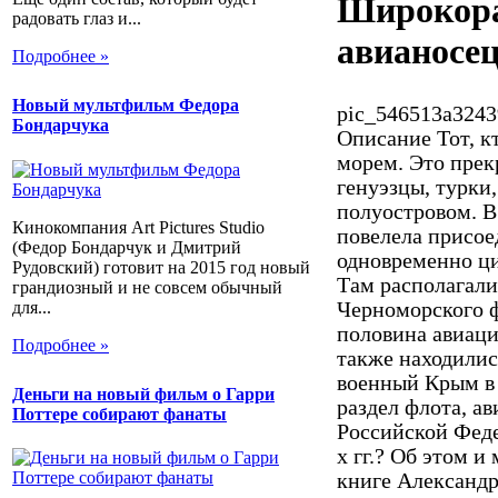
Широкора
радовать глаз и...
авианосец
Подробнее »
Новый мультфильм Федора
pic_546513a3243
Бондарчука
Описание
Тот, к
морем. Это прек
генуэзцы, турки
полуостровом. В 
Кинокомпания Art Pictures Studio
повелела присое
(Федор Бондарчук и Дмитрий
одновременно ци
Рудовский) готовит на 2015 год новый
Там располагали
грандиозный и не совсем обычный
для...
Черноморского ф
половина авиац
Подробнее »
также находилис
военный Крым в 
Деньги на новый фильм о Гарри
раздел флота, а
Поттере собирают фанаты
Российской Феде
х гг.? Об этом и
книге Александ