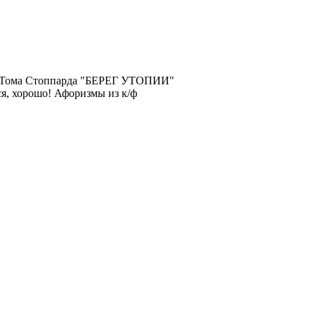
и Тома Стоппарда "БЕРЕГ УТОПИИ"
ся, хорошо! Афоризмы из к/ф