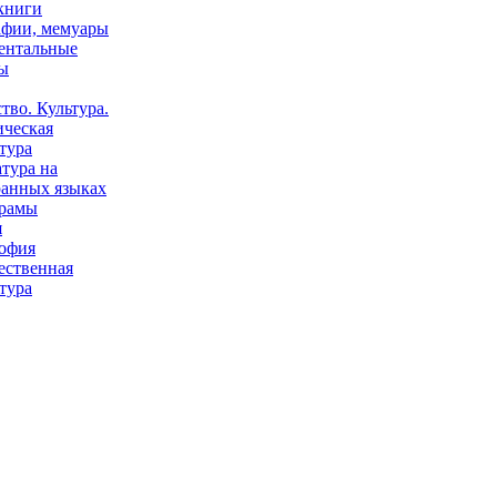
книги
афии, мемуары
ентальные
ы
тво. Культура.
ическая
тура
тура на
ранных языках
рамы
я
офия
ественная
тура