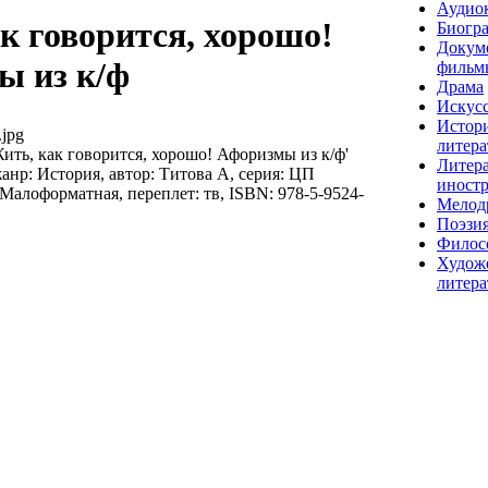
Аудио
к говорится, хорошо!
Биогр
Докум
ы из к/ф
фильм
Драма
Искусс
Истор
jpg
литера
ить, как говорится, хорошо! Афоризмы из к/ф'
Литера
анр: История, автор: Титова А, серия: ЦП
иност
 Малоформатная, переплет: тв, ISBN: 978-5-9524-
Мелод
Поэзи
Филос
Худож
литера