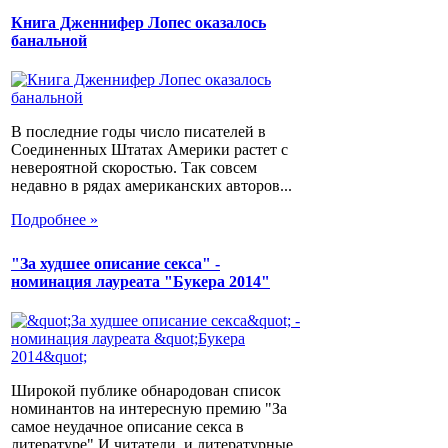
Книга Дженнифер Лопес оказалось
банальной
В последние годы число писателей в
Соединенных Штатах Америки растет с
невероятной скоростью. Так совсем
недавно в рядах американских авторов...
Подробнее »
"За худшее описание секса" -
номинация лауреата "Букера 2014"
Широкой публике обнародован список
номинантов на интересную премию "За
самое неудачное описание секса в
литературе".И читатели, и литературные