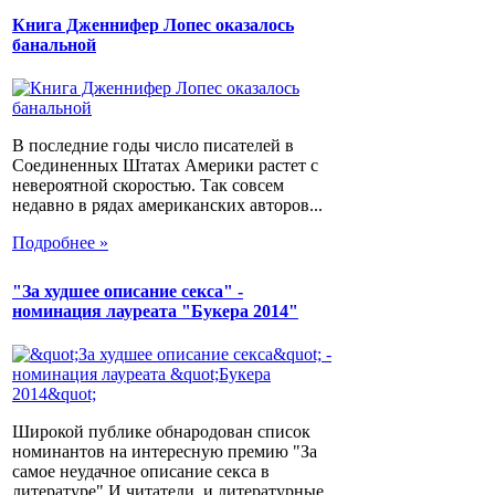
Книга Дженнифер Лопес оказалось
банальной
В последние годы число писателей в
Соединенных Штатах Америки растет с
невероятной скоростью. Так совсем
недавно в рядах американских авторов...
Подробнее »
"За худшее описание секса" -
номинация лауреата "Букера 2014"
Широкой публике обнародован список
номинантов на интересную премию "За
самое неудачное описание секса в
литературе".И читатели, и литературные