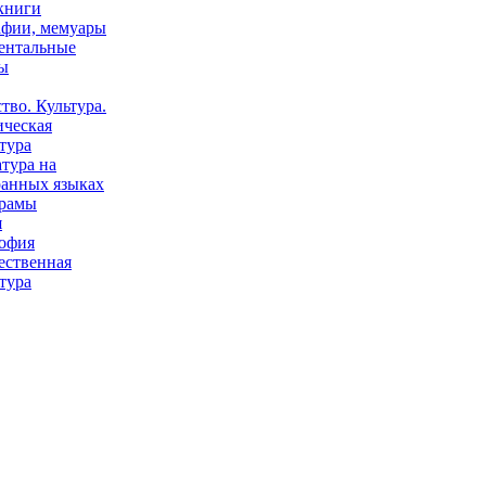
книги
афии, мемуары
ентальные
ы
тво. Культура.
ическая
тура
тура на
ранных языках
рамы
я
офия
ественная
тура