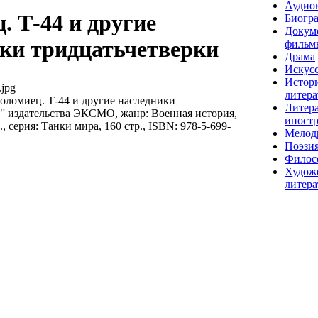
Аудио
. Т-44 и другие
Биогр
Докум
ки тридцатьчетверки
фильм
Драма
Искусс
Истор
jpg
литера
оломиец. Т-44 и другие наследники
Литера
"' издательства ЭКСМО, жанр: Военная история,
иност
, серия: Танки мира, 160 стр., ISBN: 978-5-699-
Мелод
Поэзи
Филос
Худож
литера