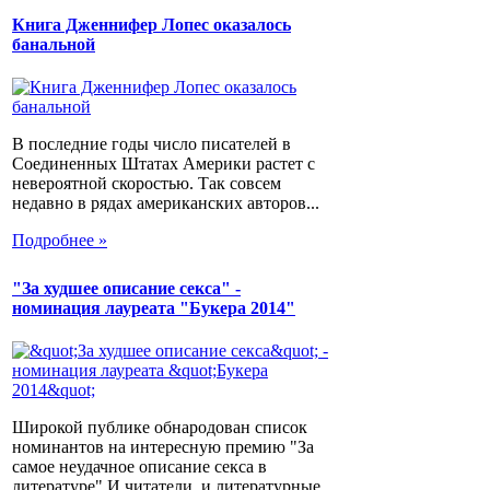
Книга Дженнифер Лопес оказалось
банальной
В последние годы число писателей в
Соединенных Штатах Америки растет с
невероятной скоростью. Так совсем
недавно в рядах американских авторов...
Подробнее »
"За худшее описание секса" -
номинация лауреата "Букера 2014"
Широкой публике обнародован список
номинантов на интересную премию "За
самое неудачное описание секса в
литературе".И читатели, и литературные