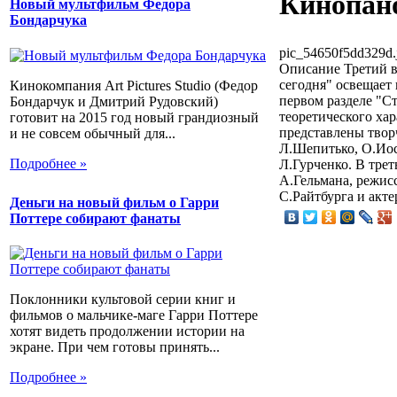
Кинопан
Новый мультфильм Федора
Бондарчука
pic_54650f5dd329d.
Описание
Третий в
сегодня" освещает
Кинокомпания Art Pictures Studio (Федор
первом разделе "С
Бондарчук и Дмитрий Рудовский)
теоретического ха
готовит на 2015 год новый грандиозный
представлены твор
и не совсем обычный для...
Л.Шепитько, О.Иос
Подробнее »
Л.Гурченко. В тре
А.Гельмана, режис
С.Райтбурга и акте
Деньги на новый фильм о Гарри
Поттере собирают фанаты
Поклонники культовой серии книг и
фильмов о мальчике-маге Гарри Поттере
хотят видеть продолжении истории на
экране. При чем готовы принять...
Подробнее »