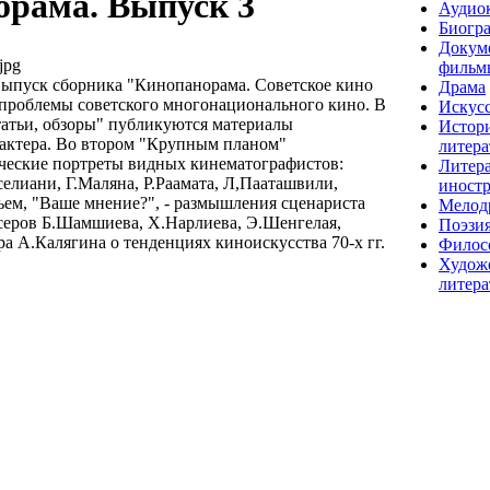
орама. Выпуск 3
Аудио
Биогр
Докум
jpg
фильм
ыпуск сборника "Кинопанорама. Советское кино
Драма
 проблемы советского многонационального кино. В
Искусс
татьи, обзоры" публикуются материалы
Истор
рактера. Во втором "Крупным планом"
литера
ческие портреты видных кинематографистов:
Литера
елиани, Г.Маляна, Р.Раамата, Л,Пааташвили,
иност
тьем, "Ваше мнение?", - размышления сценариста
Мелод
серов Б.Шамшиева, Х.Нарлиева, Э.Шенгелая,
Поэзи
ра А.Калягина о тенденциях киноискусства 70-х гг.
Филос
Худож
литера