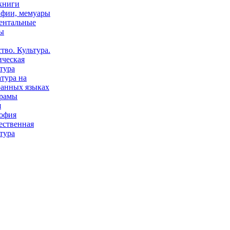
книги
афии, мемуары
ентальные
ы
тво. Культура.
ическая
тура
тура на
ранных языках
рамы
я
офия
ественная
тура