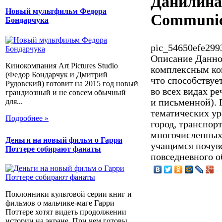
Данилина 
Новый мультфильм Федора
Communic
Бондарчука
pic_54650efe299
Описание
Данное
Кинокомпания Art Pictures Studio
комплексным ко
(Федор Бондарчук и Дмитрий
что способству
Рудовский) готовит на 2015 год новый
во всех видах ре
грандиозный и не совсем обычный
для...
и письменной). 
тематических ур
Подробнее »
город, транспор
многочисленных
Деньги на новый фильм о Гарри
учащимся почувс
Поттере собирают фанаты
повседневного о
Поклонники культовой серии книг и
фильмов о мальчике-маге Гарри
Поттере хотят видеть продолжении
истории на экране. При чем готовы