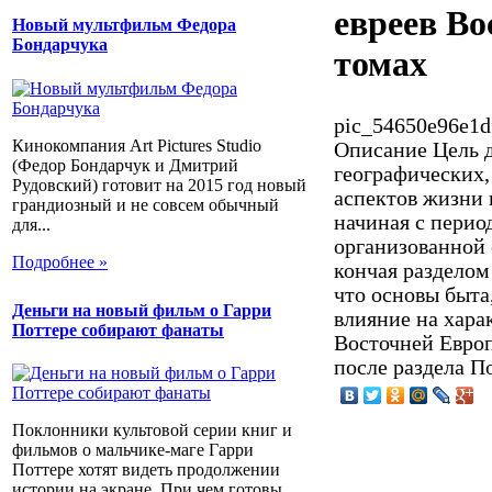
евреев Во
Новый мультфильм Федора
Бондарчука
томах
pic_54650e96e1d
Кинокомпания Art Pictures Studio
Описание
Цель д
(Федор Бондарчук и Дмитрий
географических,
Рудовский) готовит на 2015 год новый
аспектов жизни 
грандиозный и не совсем обычный
начиная с перио
для...
организованной
Подробнее »
кончая разделом
что основы быта
Деньги на новый фильм о Гарри
влияние на хара
Поттере собирают фанаты
Восточней Европ
после раздела П
Поклонники культовой серии книг и
фильмов о мальчике-маге Гарри
Поттере хотят видеть продолжении
истории на экране. При чем готовы