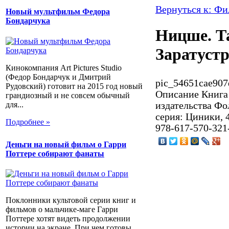
Вернуться к: Ф
Новый мультфильм Федора
Бондарчука
Ницше. Т
Заратуст
Кинокомпания Art Pictures Studio
(Федор Бондарчук и Дмитрий
pic_54651cae907
Рудовский) готовит на 2015 год новый
Описание
Книга 
грандиозный и не совсем обычный
для...
издательства Фо
серия: Циники, 4
Подробнее »
978-617-570-321
Деньги на новый фильм о Гарри
Поттере собирают фанаты
Поклонники культовой серии книг и
фильмов о мальчике-маге Гарри
Поттере хотят видеть продолжении
истории на экране. При чем готовы