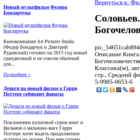
Вернуться к: Ф
Новый мультфильм Федора
Бондарчука
Соловьев.
Богочелов
Кинокомпания Art Pictures Studio
pic_54651cab894
(Федор Бондарчук и Дмитрий
Рудовский) готовит на 2015 год новый
Описание
Книга 
грандиозный и не совсем обычный
Богочеловечестве
для...
Классика(м), авт
стр., Средний ф
Подробнее »
5-9985-0653-6
Деньги на новый фильм о Гарри
Поттере собирают фанаты
Поклонники культовой серии книг и
фильмов о мальчике-маге Гарри
Поттере хотят видеть продолжении
истории на экране. При чем готовы