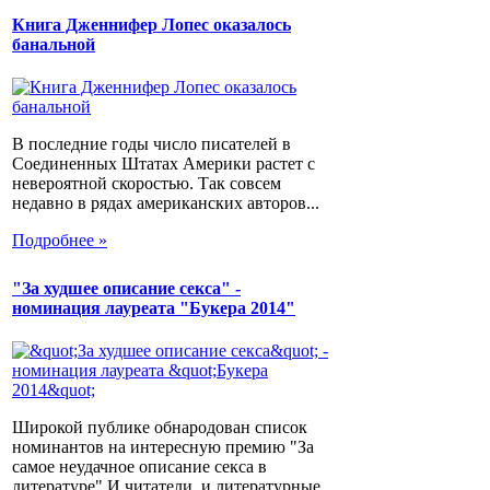
Книга Дженнифер Лопес оказалось
банальной
В последние годы число писателей в
Соединенных Штатах Америки растет с
невероятной скоростью. Так совсем
недавно в рядах американских авторов...
Подробнее »
"За худшее описание секса" -
номинация лауреата "Букера 2014"
Широкой публике обнародован список
номинантов на интересную премию "За
самое неудачное описание секса в
литературе".И читатели, и литературные