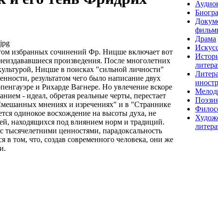
Аудио
Биогр
Докум
фильм
Драма
jpg
Искусс
ом избранных сочинений Фр. Ницше включает вот
Истор
 неиздававшиеся произведения. После многолетних
литера
культурой, Ницше в поисках "сильной личности"
Литера
енности, результатом чего было написание двух
иност
пенгауэре и Рихарде Вагнере. Но увлечение вскоре
Мелод
анием - идеал, обретая реальные черты, перестает
Поэзи
Смешанных мнениях и изречениях" и в "Страннике
Филос
ется одинокое восхождение на высоты духа, не
Худож
ей, находящихся под влиянием норм и традиций.
литера
 с тысячелетними ценностями, парадоксальность
я в том, что, создав современного человека, они же
и.