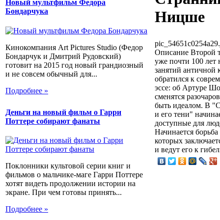
Новый мультфильм Федора
Бондарчука
Ницше
pic_54651c0254a29.
Кинокомпания Art Pictures Studio (Федор
Описание
Второй т
Бондарчук и Дмитрий Рудовский)
уже почти 100 лет
готовит на 2015 год новый грандиозный
занятий античной 
и не совсем обычный для...
обратился к соврем
эссе: об Артуре Шо
Подробнее »
сменятся разочаров
быть идеалом. В "
Деньги на новый фильм о Гарри
и его тени" начина
Поттере собирают фанаты
доступные для люд
Начинается борьба
которых заключаетс
и ведут его к гибел
Поклонники культовой серии книг и
фильмов о мальчике-маге Гарри Поттере
хотят видеть продолжении истории на
экране. При чем готовы принять...
Подробнее »