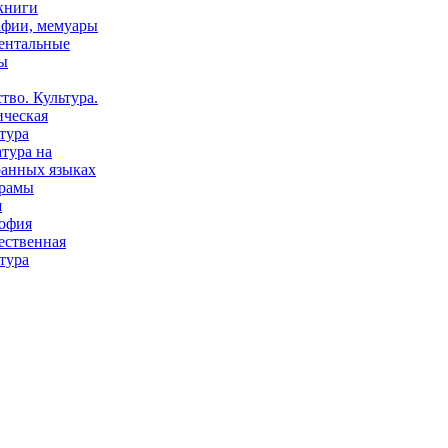
книги
афии, мемуары
ентальные
ы
тво. Культура.
ическая
тура
тура на
ранных языках
рамы
я
офия
ественная
тура