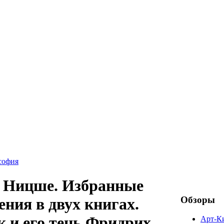
софия
 Ницше. Избранные
Обзоры
ения в двух книгах.
 и его тень Фридрих
Арт-К