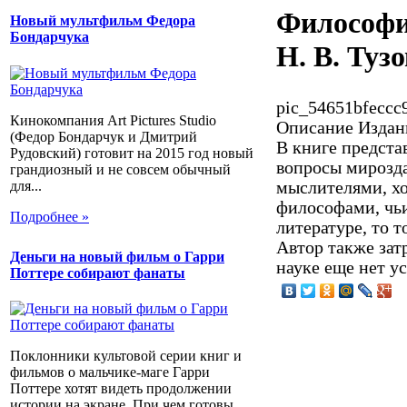
Философи
Новый мультфильм Федора
Бондарчука
Н. В. Тузо
pic_54651bfeccc9
Кинокомпания Art Pictures Studio
Описание
Издани
(Федор Бондарчук и Дмитрий
В книге предста
Рудовский) готовит на 2015 год новый
вопросы мирозда
грандиозный и не совсем обычный
для...
мыслителями, хо
философами, чьи
Подробнее »
литературе, то т
Автор также зат
Деньги на новый фильм о Гарри
науке еще нет у
Поттере собирают фанаты
Поклонники культовой серии книг и
фильмов о мальчике-маге Гарри
Поттере хотят видеть продолжении
истории на экране. При чем готовы