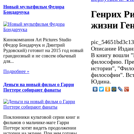
Новый мультфильм Федора
Генрих Р
Бондарчука
жизни Ге
Кинокомпания Art Pictures Studio
pic_54651bd3c13
(Федор Бондарчук и Дмитрий
Описание
Издани
Рудовский) готовит на 2015 год новый
В книгу вошли 
грандиозный и не совсем обычный
для...
философию. Пре
истории", "Фило
Подробнее »
философии". Вст
Юдина.
Деньги на новый фильм о Гарри
Поттере собирают фанаты
Поклонники культовой серии книг и
фильмов о мальчике-маге Гарри
Поттере хотят видеть продолжении
истории на экране. При чем готовы