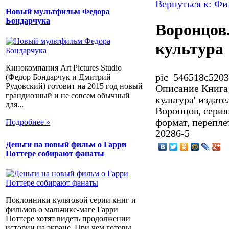
Вернуться к: Ф
Новый мультфильм Федора
Бондарчука
Воронцов
культура
Кинокомпания Art Pictures Studio
pic_546518c5203
(Федор Бондарчук и Дмитрий
Рудовский) готовит на 2015 год новый
Описание
Книга 
грандиозный и не совсем обычный
культура' издат
для...
Воронцов, серия
формат, переплет
Подробнее »
20286-5
Деньги на новый фильм о Гарри
Поттере собирают фанаты
Поклонники культовой серии книг и
фильмов о мальчике-маге Гарри
Поттере хотят видеть продолжении
истории на экране. При чем готовы