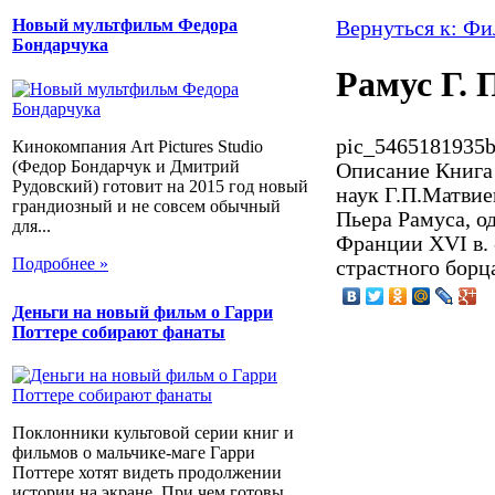
Новый мультфильм Федора
Вернуться к: Ф
Бондарчука
Рамус Г. 
pic_5465181935b
Кинокомпания Art Pictures Studio
(Федор Бондарчук и Дмитрий
Описание
Книга 
Рудовский) готовит на 2015 год новый
наук Г.П.Матвие
грандиозный и не совсем обычный
Пьера Рамуса, о
для...
Франции XVI в. 
Подробнее »
страстного борц
Деньги на новый фильм о Гарри
Поттере собирают фанаты
Поклонники культовой серии книг и
фильмов о мальчике-маге Гарри
Поттере хотят видеть продолжении
истории на экране. При чем готовы