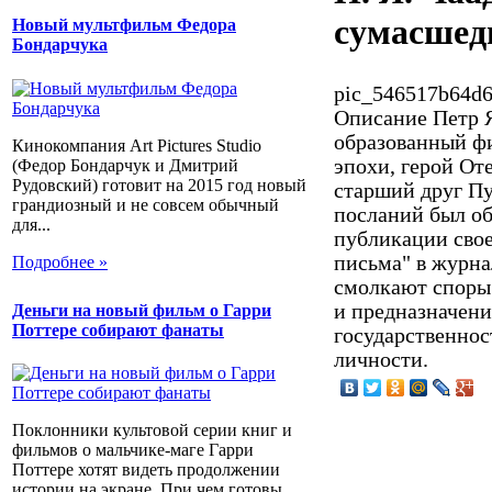
сумасшед
Новый мультфильм Федора
Бондарчука
pic_546517b64d6
Описание
Петр Я
образованный фи
Кинокомпания Art Pictures Studio
эпохи, герой От
(Федор Бондарчук и Дмитрий
Рудовский) готовит на 2015 год новый
старший друг Пу
грандиозный и не совсем обычный
посланий был о
для...
публикации сво
письма" в журна
Подробнее »
смолкают споры 
и предназначени
Деньги на новый фильм о Гарри
Поттере собирают фанаты
государственнос
личности.
Поклонники культовой серии книг и
фильмов о мальчике-маге Гарри
Поттере хотят видеть продолжении
истории на экране. При чем готовы