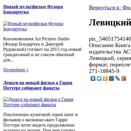
Новый мультфильм Федора
Вернуться к: Ф
Бондарчука
Левицкий
pic_54651754140
Кинокомпания Art Pictures Studio
(Федор Бондарчук и Дмитрий
Описание
Книга 
Рудовский) готовит на 2015 год новый
издательства АС
грандиозный и не совсем обычный
Левицкий, серия
для...
формат, перепле
Подробнее »
271-18845-9
Деньги на новый фильм о Гарри
Поттере собирают фанаты
Поклонники культовой серии книг и
фильмов о мальчике-маге Гарри
Поттере хотят видеть продолжении
истории на экране. При чем готовы