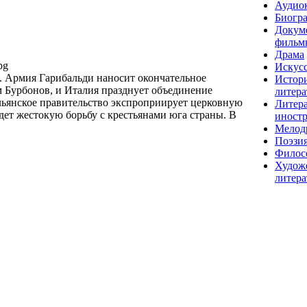
Аудио
Биогр
Докум
фильм
Драма
pg
Искусс
. Армия Гарибальди наносит окончательное
Истор
 Бурбонов, и Италия празднует объединение
литера
льянское правительство экспроприирует церковную
Литера
дет жестокую борьбу с крестьянами юга страны. В
иност
Мелод
Поэзи
Филос
Худож
литера