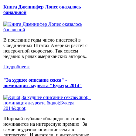
Книга Дженнифер Лопес оказалось
банальной
В последние годы число писателей в
Соединенных Штатах Америки растет с
невероятной скоростью. Так совсем
недавно в рядах американских авторов...
Подробнее »
"За худшее описание секса" -
номинация лауреата "Букера 2014"
Широкой публике обнародован список
номинантов на интересную премию "За
самое неудачное описание секса в
литературе".И читатели, и литературные