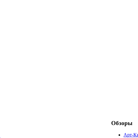
Обзоры
Арт-К
а