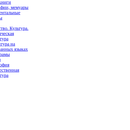
книги
афии, мемуары
ентальные
ы
тво. Культура.
ическая
тура
тура на
ранных языках
рамы
я
офия
ественная
тура