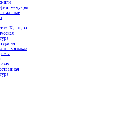
книги
афии, мемуары
ентальные
ы
тво. Культура.
ическая
тура
тура на
ранных языках
рамы
я
офия
ественная
тура