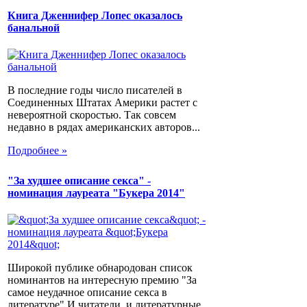
Книга Дженнифер Лопес оказалось
банальной
В последние годы число писателей в
Соединенных Штатах Америки растет с
невероятной скоростью. Так совсем
недавно в рядах американских авторов...
Подробнее »
"За худшее описание секса" -
номинация лауреата "Букера 2014"
Широкой публике обнародован список
номинантов на интересную премию "За
самое неудачное описание секса в
литературе".И читатели, и литературные