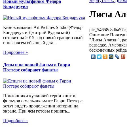
Вернуться к: Драм
Новый мультфильм Федора
Бондарчука
Лисы Ал
Кинокомпания Art Pictures Studio (Федор
pic_54658c8dba57c.
Бондарчук и Дмитрий Рудовский)
Описание
Повседне
готовит на 2015 год новый грандиозный
"Лисы Аляски", ра
и не совсем обычный для...
разведке. Америка
бесконечных рейда
Подробнее »
Деньги на новый фильм о Гарри
Поттере собирают фанаты
Поклонники культовой серии книг и
фильмов о мальчике-маге Гарри Поттере
хотят видеть продолжении истории на
экране. При чем готовы принять...
Подробнее »