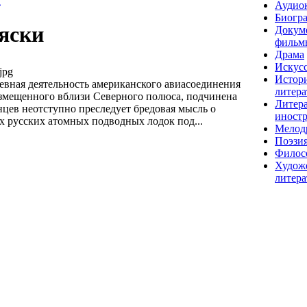
а
Аудио
Биогр
яски
Докум
фильм
Драма
Искусс
jpg
Истор
вная деятельность американского авиасоединения
литера
змещенного вблизи Северного полюса, подчинена
Литера
нцев неотступно преследует бредовая мысль о
иност
х русских атомных подводных лодок под...
Мелод
Поэзи
Филос
Худож
литера