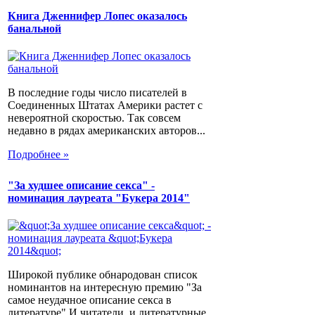
Книга Дженнифер Лопес оказалось
банальной
В последние годы число писателей в
Соединенных Штатах Америки растет с
невероятной скоростью. Так совсем
недавно в рядах американских авторов...
Подробнее »
"За худшее описание секса" -
номинация лауреата "Букера 2014"
Широкой публике обнародован список
номинантов на интересную премию "За
самое неудачное описание секса в
литературе".И читатели, и литературные