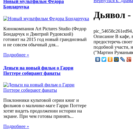
Вернуться к: Драм
Новый мультфильм Федора
Бондарчука
Дьявол -
Кинокомпания Art Pictures Studio (Федор
pic_54658c261ed94.
Бондарчук и Дмитрий Рудовский)
Описание
В кафе, 
готовит на 2015 год новый грандиозный
предостеречь своег
и не совсем обычный для...
подобной участи, 
("Мартин Руманьяк"
Подробнее »
Деньги на новый фильм о Гарри
Поттере собирают фанаты
Поклонники культовой серии книг и
фильмов о мальчике-маге Гарри Поттере
хотят видеть продолжении истории на
экране. При чем готовы принять...
Подробнее »