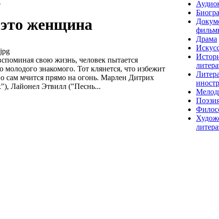
а
Аудио
Биогр
 это женщина
Докум
фильм
Драма
Искусс
jpg
Истор
вспоминая свою жизнь, человек пытается
литера
о молодого знакомого. Тот клянется, что избежит
Литера
но сам мчится прямо на огонь. Марлен Дитрих
иност
), Лайонел Этвилл ("Песнь...
Мелод
Поэзи
Филос
Худож
литера