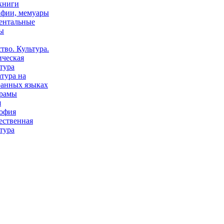
книги
афии, мемуары
ентальные
ы
тво. Культура.
ическая
тура
тура на
ранных языках
рамы
я
офия
ественная
тура