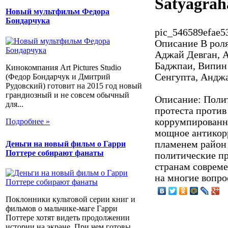
Satyagrah
Новый мультфильм Федора
Бондарчука
pic_546589efae5
Описание
В роля
Аджай Девган, 
Баджпаи, Випи
Кинокомпания Art Pictures Studio
Сенгупта, Андж
(Федор Бондарчук и Дмитрий
Рудовский) готовит на 2015 год новый
грандиозный и не совсем обычный
Описание: Полит
для...
протеста против
коррумпированн
Подробнее »
мощное антикор
пламенем район
Деньги на новый фильм о Гарри
Поттере собирают фанаты
политические п
странам совреме
на многие вопрос
Поклонники культовой серии книг и
фильмов о мальчике-маге Гарри
Поттере хотят видеть продолжении
истории на экране. При чем готовы