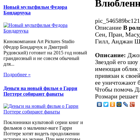
Влюбленн
Новый мультфильм Федора
Бондарчука
pic_546589bc121
Описание
В рол
Сен, Пран, Масу
Гилл, Анджан Ш
Кинокомпания Art Pictures Studio
(Федор Бондарчук и Дмитрий
Рудовский) готовит на 2015 год новый
Описание:
Джон
грандиозный и не совсем обычный
Звездой его шоу
для...
имеющая облик 
Подробнее »
привязан к своей
ее уничтожают б
Деньги на новый фильм о Гарри
Чтобы помочь Д
Поттере собирают фанаты
Розмари решает 
Поклонники культовой серии книг и
фильмов о мальчике-маге Гарри
Поттере хотят видеть продолжении
истории на экране. При чем готовы