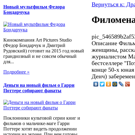
Вернуться к: Др
Новый мультфильм Федора
Бондарчука
Филомен
pic_546589b2af5
Кинокомпания Art Pictures Studio
Описание
Фильм 
(Федор Бондарчук и Дмитрий
женщины, расск
Рудовский) готовит на 2015 год новый
журналистом Ма
грандиозный и не совсем обычный
для...
бестселлере "По
конце 50-х юна
Подробнее »
Денч) заберемене
Деньги на новый фильм о Гарри
Поттере собирают фанаты
Поклонники культовой серии книг и
фильмов о мальчике-маге Гарри
Поттере хотят видеть продолжении
истории на экране. При чем готовы