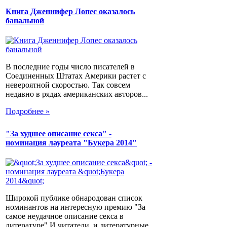
Книга Дженнифер Лопес оказалось
банальной
В последние годы число писателей в
Соединенных Штатах Америки растет с
невероятной скоростью. Так совсем
недавно в рядах американских авторов...
Подробнее »
"За худшее описание секса" -
номинация лауреата "Букера 2014"
Широкой публике обнародован список
номинантов на интересную премию "За
самое неудачное описание секса в
литературе".И читатели, и литературные