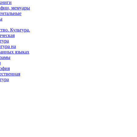
книги
афии, мемуары
ентальные
ы
тво. Культура.
ическая
тура
тура на
ранных языках
рамы
я
офия
ественная
тура