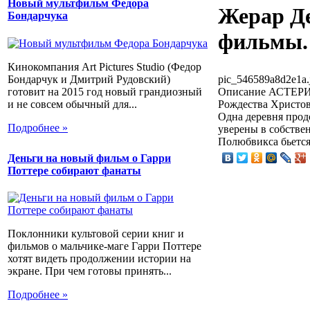
Новый мультфильм Федора
Жерар Д
Бондарчука
фильмы.
Кинокомпания Art Pictures Studio (Федор
Бондарчук и Дмитрий Рудовский)
pic_546589a8d2e1a.
готовит на 2015 год новый грандиозный
Описание
АСТЕРИ
и не совсем обычный для...
Рождества Христов
Одна деревня прод
Подробнее »
уверены в собстве
Полюбвикса бьется.
Деньги на новый фильм о Гарри
Поттере собирают фанаты
Поклонники культовой серии книг и
фильмов о мальчике-маге Гарри Поттере
хотят видеть продолжении истории на
экране. При чем готовы принять...
Подробнее »