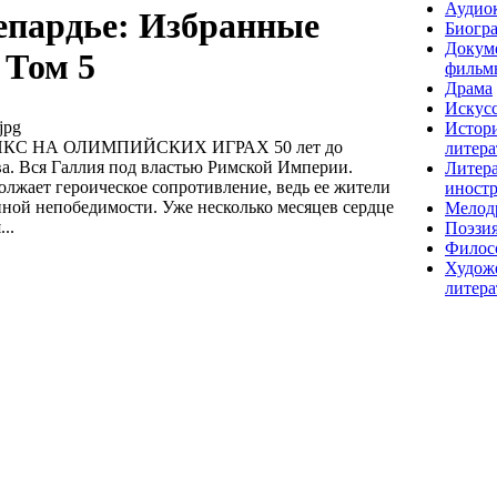
Аудио
епардье: Избранные
Биогр
Докум
 Том 5
фильм
Драма
Искусс
jpg
Истор
КС НА ОЛИМПИЙСКИХ ИГРАХ 50 лет до
литера
а. Вся Галлия под властью Римской Империи.
Литера
олжает героическое сопротивление, ведь ее жители
иност
нной непобедимости. Уже несколько месяцев сердце
Мелод
..
Поэзи
Филос
Худож
литера