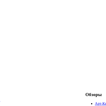
Обзоры
а
Арт-К