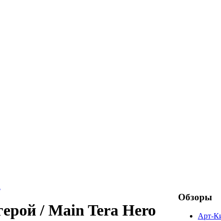
а
Обзоры
герой / Main Tera Hero
Арт-К