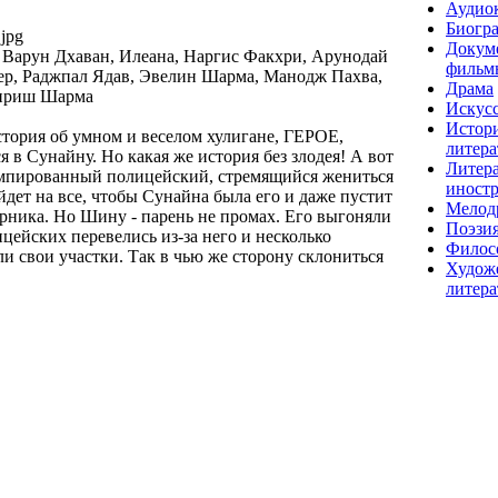
Аудио
Биогр
jpg
Докум
 Варун Дхаван, Илеана, Наргис Факхри, Арунодай
фильм
р, Раджпал Ядав, Эвелин Шарма, Манодж Пахва,
Драма
ириш Шарма
Искусс
Истор
тория об умном и веселом хулигане, ГЕРОЕ,
литера
 в Сунайну. Но какая же история без злодея! А вот
Литера
умпированный полицейский, стремящийся жениться
иност
дет на все, чтобы Сунайна была его и даже пустит
Мелод
ерника. Но Шину - парень не промах. Его выгоняли
Поэзи
ицейских перевелись из-за него и несколько
Филос
и свои участки. Так в чью же сторону склониться
Худож
литера