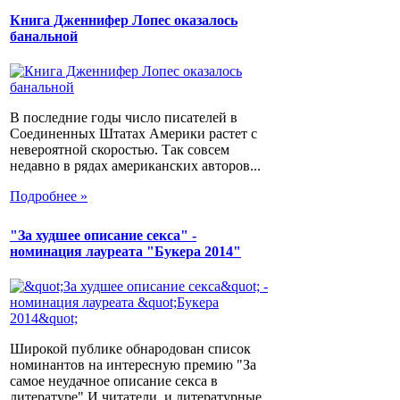
Книга Дженнифер Лопес оказалось
банальной
В последние годы число писателей в
Соединенных Штатах Америки растет с
невероятной скоростью. Так совсем
недавно в рядах американских авторов...
Подробнее »
"За худшее описание секса" -
номинация лауреата "Букера 2014"
Широкой публике обнародован список
номинантов на интересную премию "За
самое неудачное описание секса в
литературе".И читатели, и литературные