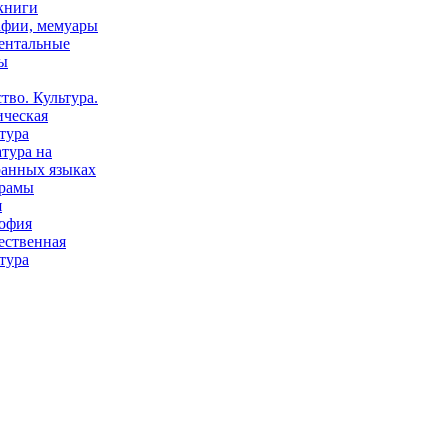
книги
афии, мемуары
ентальные
ы
тво. Культура.
ическая
тура
тура на
ранных языках
рамы
я
офия
ественная
тура