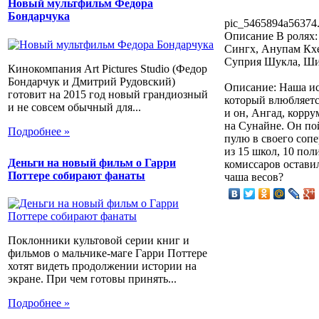
Новый мультфильм Федора
Бондарчука
pic_5465894a56374.
Описание
В ролях:
Сингх, Анупам Кхе
Суприя Шукла, Ш
Кинокомпания Art Pictures Studio (Федор
Бондарчук и Дмитрий Рудовский)
Описание: Наша ис
готовит на 2015 год новый грандиозный
который влюбляется
и не совсем обычный для...
и он, Ангад, корр
на Сунайне. Он пой
Подробнее »
пулю в своего соп
из 15 школ, 10 пол
Деньги на новый фильм о Гарри
комиссаров оставил
Поттере собирают фанаты
чаша весов?
Поклонники культовой серии книг и
фильмов о мальчике-маге Гарри Поттере
хотят видеть продолжении истории на
экране. При чем готовы принять...
Подробнее »