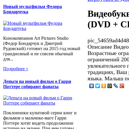
Новый мультфильм Федора
Видеобукв
Бондарчука
(DVD + C
Кинокомпания Art Pictures Studio
pic_54659ad4d48
(Федор Бондарчук и Дмитрий
Описание
Видеоб
Рудовский) готовит на 2015 год новый
Возрастные огра
грандиозный и не совсем обычный
для...
ограничений 200
увлекательного 
Подробнее »
традициях, Ваш 
языка. Малыш по
Деньги на новый фильм о Гарри
Поттере собирают фанаты
Поклонники культовой серии книг и
фильмов о мальчике-маге Гарри
Поттере хотят видеть продолжении
истории на экране. При чем готовы