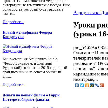
прижиться в московского метро, стали
литературные тематические поезда. Еще
один состав, который будет радовать
Вернуться к: Д
глаз и...
Подробнее »
Уроки рис
(уроки 16
Новый мультфильм Федора
Бондарчука
pic_54659ac635e
Описание
Илона 
телезрителей ка
Кинокомпания Art Pictures Studio
рисования" (Ро
(Федор Бондарчук и Дмитрий
Рудовский) готовит на 2015 год новый
вернисаж". Илон
грандиозный и не совсем обычный
карандаши и вме
для...
нехитрые,...
Подробнее »
Деньги на новый фильм о Гарри
Поттере собирают фанаты