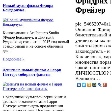
Фридрих 
Новый мультфильм Федора
Фрейзер
Бондарчука
pic_546520740a1
Описание
Фридри
Кинокомпания Art Pictures Studio
блистательный и
(Федор Бондарчук и Дмитрий
удивительных пи
Рудовский) готовит на 2015 год новый
эпистолярного 
грандиозный и не совсем обычный
для...
законодатель - 
Как человек, хар
Подробнее »
множества пораз
яркой, поисти
Деньги на новый фильм о Гарри
ЛИЧНОСТЬЮ? Это
Поттере собирают фанаты
Великого…
Поклонники культовой серии книг и
фильмов о мальчике-маге Гарри
Поттере хотят видеть продолжении
истории на экране. При чем готовы