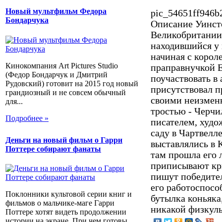
Новый мультфильм Федора
pic_54651ff946b
Бондарчука
Описание
Уинст
Великобритании 
находившийся у 
начиная с корол
Кинокомпания Art Pictures Studio
праправнучкой Е
(Федор Бондарчук и Дмитрий
поучаствовать в
Рудовский) готовит на 2015 год новый
присутствовал п
грандиозный и не совсем обычный
своими неизмен
для...
тростью - Черч
Подробнее »
писателем, худо
саду в Чартвелл
Деньги на новый фильм о Гарри
выставлялись в 
Поттере собирают фанаты
там прошла его 
приписывают кр
пишут победител
его работоспосо
Поклонники культовой серии книг и
бутылка коньяка,
фильмов о мальчике-маге Гарри
никакой физкуль
Поттере хотят видеть продолжении
истории на экране. При чем готовы