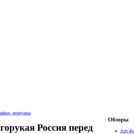
рафии, мемуары
Обзоры
лгорукая Россия перед
Арт-К