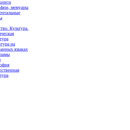
книги
афии, мемуары
ентальные
ы
тво. Культура.
ическая
тура
тура на
ранных языках
рамы
я
офия
ественная
тура