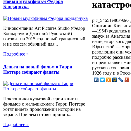
Новый мультфильм Федора
катастр
Бондарчука
pic_54651e80a9de3.
Описание
Княгиня 
Кинокомпания Art Pictures Studio (Федор
—1954) родилась в 
Бондарчук и Дмитрий Рудовский)
замуж за Анатолия
готовит на 2015 год новый грандиозный
императорского дв
и не совсем обычный для...
Юрьевской — морга
революции они уех
Подробнее »
подробно рассказы
и представляет жи
Деньги на новый фильм о Гарри
русского сословия
Поттере собирают фанаты
1926 году и в Росс
Поклонники культовой серии книг и
фильмов о мальчике-маге Гарри Поттере
хотят видеть продолжении истории на
экране. При чем готовы принять...
Подробнее »