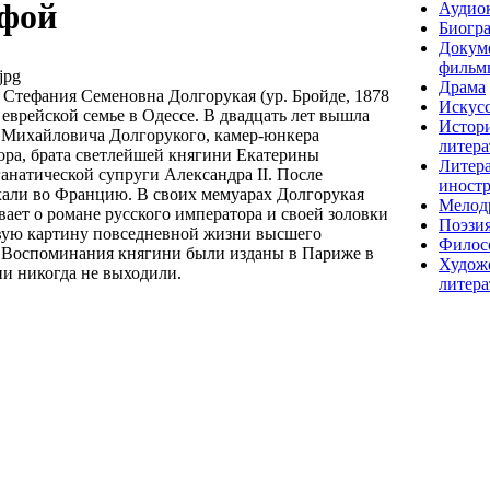
офой
Аудио
Биогр
Докум
фильм
jpg
Драма
Стефания Семеновна Долгорукая (ур. Бройде, 1878
Искусс
еврейской семье в Одессе. В двадцать лет вышла
Истор
 Михайловича Долгорукого, камер-юнкера
литера
ора, брата светлейшей княгини Екатерины
Литера
натической супруги Александра II. После
иност
али во Францию. В своих мемуарах Долгорукая
Мелод
вает о романе русского императора и своей золовки
Поэзи
вую картину повседневной жизни высшего
Филос
. Воспоминания княгини были изданы в Париже в
Худож
ии никогда не выходили.
литера