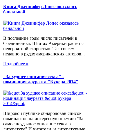
Книга Дженнифер Лопес оказалось
банальной
В последние годы число писателей в
Соединенных Штатах Америки растет с
невероятной скоростью. Так совсем
недавно в рядах американских авторов...
Подробнее »
"За худшее описание секса" -
номинация лауреата "Букера 2014"
Широкой публике обнародован список
номинантов на интересную премию "За
самое неудачное описание секса в
литературе".И читатели, и литературные