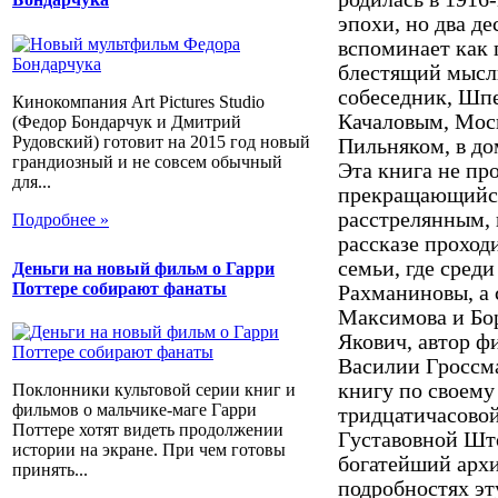
эпохи, но два д
вспоминает как 
блестящий мысл
собеседник, Шп
Кинокомпания Art Pictures Studio
Качаловым, Мос
(Федор Бондарчук и Дмитрий
Рудовский) готовит на 2015 год новый
Пильняком, в до
грандиозный и не совсем обычный
Эта книга не пр
для...
прекращающийся
расстрелянным, к
Подробнее »
рассказе проход
семьи, где сред
Деньги на новый фильм о Гарри
Поттере собирают фанаты
Рахманиновы, а 
Максимова и Бо
Якович, автор ф
Василии Гроссма
книгу по своем
Поклонники культовой серии книг и
фильмов о мальчике-маге Гарри
тридцатичасовой
Поттере хотят видеть продолжении
Густавовной Што
истории на экране. При чем готовы
богатейший архи
принять...
подробностях эт