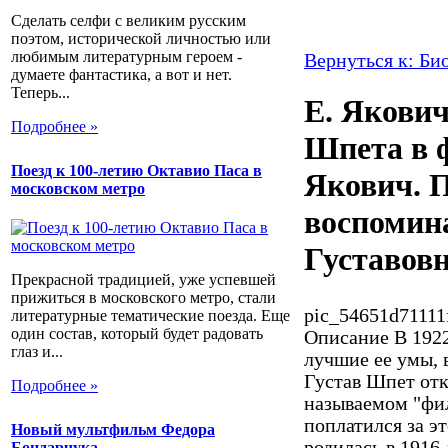
Сделать селфи с великим русским
поэтом, исторической личностью или
любимым литературным героем -
Вернуться к: Би
думаете фантастика, а вот и нет.
Теперь...
Е. Якови
Подробнее »
Шпета в 
Поезд к 100-летию Октавио Паса в
Якович. 
московском метро
воспомин
Густавов
Прекрасной традицией, уже успевшей
прижиться в московского метро, стали
pic_54651d71111
литературные тематические поезда. Еще
один состав, который будет радовать
Описание
В 1922
глаз и...
лучшие ее умы,
Густав Шпет отк
Подробнее »
называемом "фил
поплатился за э
Новый мультфильм Федора
родилась в 1916
Бондарчука