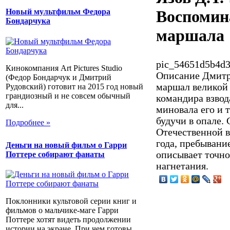
Воспомин
Новый мультфильм Федора
Бондарчука
маршала
pic_54651d5b4d3
Кинокомпания Art Pictures Studio
Описание
Дмитр
(Федор Бондарчук и Дмитрий
маршал великой
Рудовский) готовит на 2015 год новый
грандиозный и не совсем обычный
командира взвод
для...
миновала его и 
будучи в опале. 
Подробнее »
Отечественной в
года, пребывани
Деньги на новый фильм о Гарри
описывает точно
Поттере собирают фанаты
нагнетания.
Поклонники культовой серии книг и
фильмов о мальчике-маге Гарри
Поттере хотят видеть продолжении
истории на экране. При чем готовы