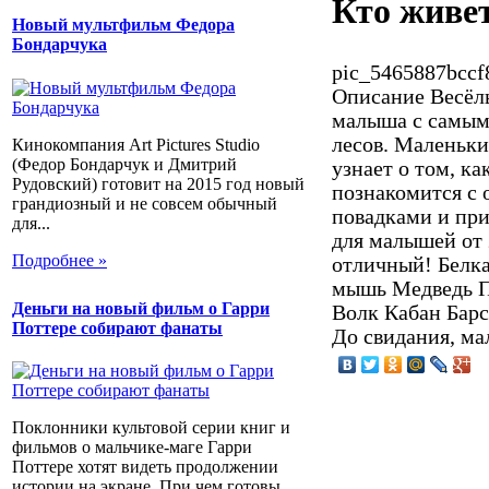
Кто живет
Новый мультфильм Федора
Бондарчука
pic_5465887bccf
Описание
Весёлы
малыша с самым
лесов. Маленьки
Кинокомпания Art Pictures Studio
(Федор Бондарчук и Дмитрий
узнает о том, ка
Рудовский) готовит на 2015 год новый
познакомится с 
грандиозный и не совсем обычный
повадками и пр
для...
для малышей от 2
Подробнее »
отличный! Белк
мышь Медведь П
Деньги на новый фильм о Гарри
Волк Кабан Барс
Поттере собирают фанаты
До свидания, ма
Поклонники культовой серии книг и
фильмов о мальчике-маге Гарри
Поттере хотят видеть продолжении
истории на экране. При чем готовы