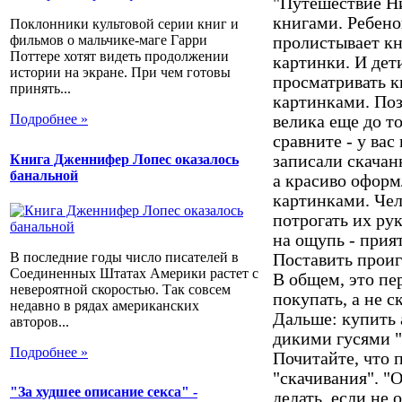
"Путешествие Ни
книгами. Ребено
Поклонники культовой серии книг и
фильмов о мальчике-маге Гарри
пролистывает к
Поттере хотят видеть продолжении
картинки. И дет
истории на экране. При чем готовы
просматривать 
принять...
картинками. Поз
Подробнее »
велика еще до то
сравните - у вас
Книга Дженнифер Лопес оказалось
записали скачан
банальной
а красиво офор
картинками. Чел
потрогать их рук
на ощупь - прия
В последние годы число писателей в
Поставить проиг
Соединенных Штатах Америки растет с
В общем, это пе
невероятной скоростью. Так совсем
покупать, а не 
недавно в рядах американских
Дальше: купить 
авторов...
дикими гусями ",
Подробнее »
Почитайте, что 
"скачивания". "
"За худшее описание секса" -
делать, если не 