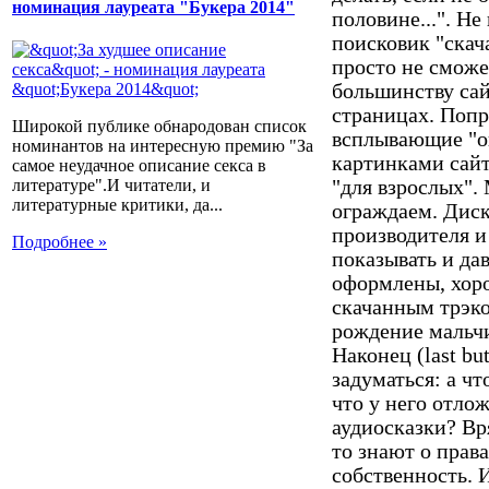
номинация лауреата "Букера 2014"
половине...". Не
поисковик "скач
просто не сможе
большинству сай
страницах. Попр
Широкой публике обнародован список
всплывающие "о
номинантов на интересную премию "За
картинками сайт
самое неудачное описание секса в
"для взрослых". 
литературе".И читатели, и
литературные критики, да...
ограждаем. Диск
производителя и
Подробнее »
показывать и да
оформлены, хоро
скачанным трэк
рождение мальчи
Наконец (last but
задуматься: а чт
что у него отлож
аудиосказки? Вр
то знают о прав
собственность. 