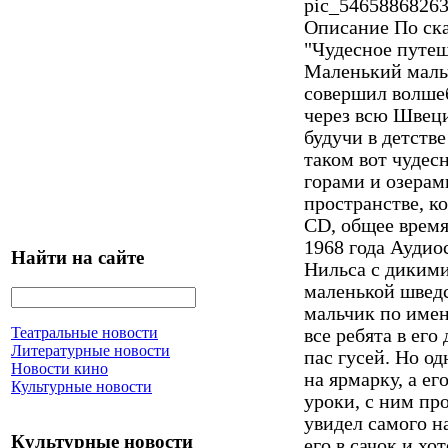
pic_54658868263
Описание
По ска
"Чудесное путеш
Маленький маль
совершил волшеб
через всю Швеци
будучи в детств
таком вот чудес
горами и озерам
пространстве, к
CD, общее время
1968 года Аудио
Найти на сайте
Нильса с дикими
маленькой швед
мальчик по имен
Театральные новости
все ребята в его
Литературные новости
пас гусей. Но о
Новости кино
на ярмарку, а ег
Культурные новости
уроки, с ним пр
увидел самого н
Культурные новости
его в сачок и хо