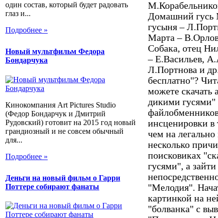
М.Корабельнико
один состав, который будет радовать
глаз и...
Домашний гусь 
гусыня – Л.Порт
Подробнее »
Марта – В.Орло
Собака, отец Ни
Новый мультфильм Федора
– Е.Васильев, А
Бондарчука
Л.Портнова и др
бесплатно"? Чит
можете скачать 
дикими гусями" 
Кинокомпания Art Pictures Studio
файлобменников.
(Федор Бондарчук и Дмитрий
Рудовский) готовит на 2015 год новый
инсценировки в 
грандиозный и не совсем обычный
чем на легально
для...
несколько причи
поисковиках "ск
Подробнее »
гусями", а зайт
непосредственн
Деньги на новый фильм о Гарри
"Мелодия". Нача
Поттере собирают фанаты
картинкой на ней
"болванка" с в