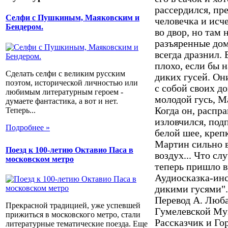
рассердился, пр
Селфи с Пушкиным, Маяковским и
человечка и исч
Бендером.
во двор, но там 
разъяренные дом
всегда дразнил.
плохо, если бы н
Сделать селфи с великим русским
диких гусей. Он
поэтом, исторической личностью или
с собой своих д
любимым литературным героем -
молодой гусь, М
думаете фантастика, а вот и нет.
Когда он, распр
Теперь...
изловчился, под
Подробнее »
белой шее, креп
Мартин сильно в
Поезд к 100-летию Октавио Паса в
воздух... Что сл
московском метро
теперь пришло в
Аудиосказка-ин
дикими гусями".
Перевод А. Люб
Прекрасной традицией, уже успевшей
Гумелевской Му
прижиться в московского метро, стали
Рассказчик и Го
литературные тематические поезда. Еще