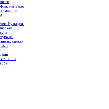
книги
афии, мемуары
ентальные
ы
тво. Культура.
ическая
тура
тура на
ранных языках
рамы
я
офия
ественная
тура