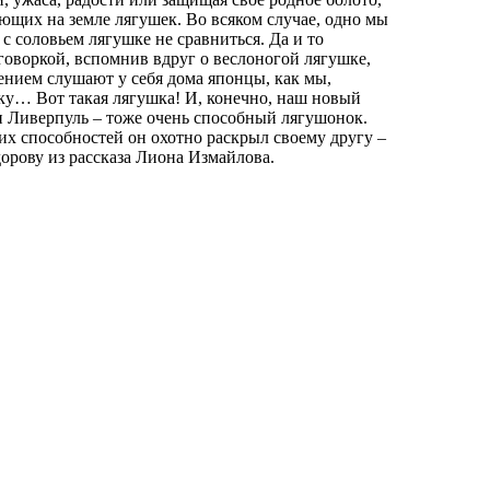
ющих на земле лягушек. Во всяком случае, одно мы
с соловьем лягушке не сравниться. Да и то
говоркой, вспомнив вдруг о веслоногой лягушке,
ением слушают у себя дома японцы, как мы,
ку… Вот такая лягушка! И, конечно, наш новый
 Ливерпуль – тоже очень способный лягушонок.
их способностей он охотно раскрыл своему другу –
орову из рассказа Лиона Измайлова.