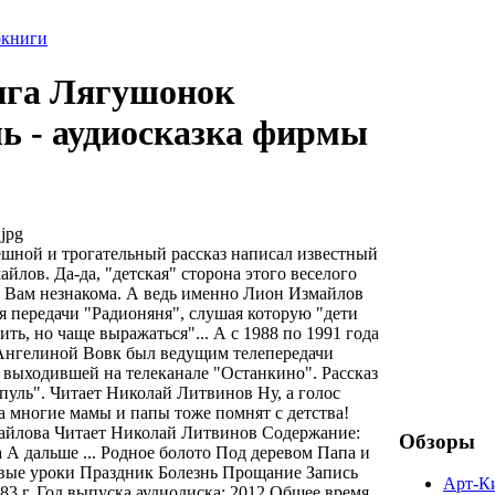
окниги
ига Лягушонок
ь - аудиосказка фирмы
jpg
шной и трогательный рассказ написал известный
лов. Да-да, "детская" сторона этого веселого
 Вам незнакома. А ведь именно Лион Измайлов
я передачи "Радионяня", слушая которую "дети
ить, но чаще выражаться"... А с 1988 по 1991 года
Ангелиной Вовк был ведущим телепередачи
, выходившей на телеканале "Останкино". Рассказ
уль". Читает Николай Литвинов Ну, а голос
 многие мамы и папы тоже помнят с детства!
айлова Читает Николай Литвинов Содержание:
Обзоры
 А дальше ... Родное болото Под деревом Папа и
вые уроки Праздник Болезнь Прощание Запись
Арт-К
3 г. Год выпуска аудиодиска: 2012 Общее время