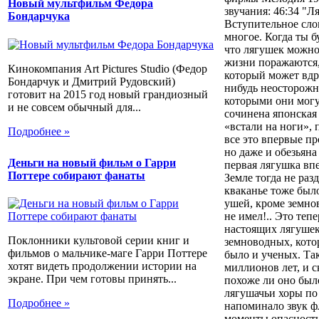
Новый мультфильм Федора
звучания: 46:34 "Л
Бондарчука
Вступительное сло
многое. Когда ты б
что лягушек можно
жизни поражаются,
Кинокомпания Art Pictures Studio (Федор
который может вдру
Бондарчук и Дмитрий Рудовский)
нибудь неосторожна
готовит на 2015 год новый грандиозный
которыми они могут
и не совсем обычный для...
сочинена японская
«встали на ноги», 
Подробнее »
все это впервые пр
но даже и обезьяна
Деньги на новый фильм о Гарри
первая лягушка впе
Поттере собирают фанаты
Земле тогда не раз
кваканье тоже было
ушей, кроме земно
не имел!.. Это теп
настоящих лягушек
Поклонники культовой серии книг и
земноводных, кото
фильмов о мальчике-маге Гарри Поттере
было и ученых. Так
хотят видеть продолжении истории на
миллионов лет, и с
экране. При чем готовы принять...
похоже ли оно был
лягушачьи хоры по
Подробнее »
напоминало звук фл
моменты опасности