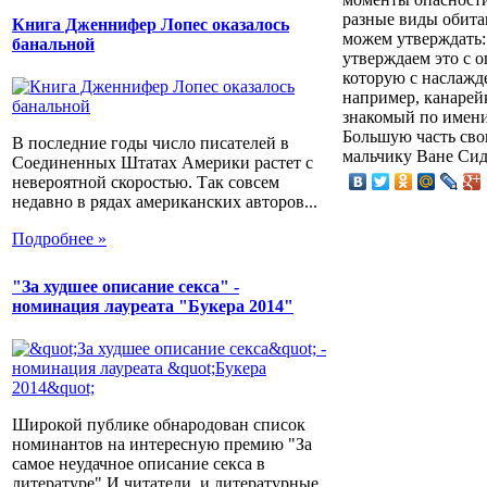
разные виды обита
Книга Дженнифер Лопес оказалось
можем утверждать: 
банальной
утверждаем это с о
которую с наслажд
например, канарей
знакомый по имени
Большую часть сво
В последние годы число писателей в
мальчику Ване Сид
Соединенных Штатах Америки растет с
невероятной скоростью. Так совсем
недавно в рядах американских авторов...
Подробнее »
"За худшее описание секса" -
номинация лауреата "Букера 2014"
Широкой публике обнародован список
номинантов на интересную премию "За
самое неудачное описание секса в
литературе".И читатели, и литературные