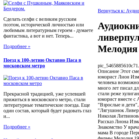
Вернуться к: Ауди
Сделать селфи с великим русским
Аудиокн
поэтом, исторической личностью или
любимым литературным героем - думаете
ливерпул
фантастика, а вот и нет. Теперь...
Мелодия
Подробнее »
Поезд к 100-летию Октавио Паса в
pic_5465885610c71.
московском метро
Описание
Этот сме
юморист Лион Измай
человека возможно
много лет писал дл
стали реже хулиган
Прекрасной традицией, уже успевшей
юморист вместе с 
прижиться в московского метро, стали
"Взрослые и дети"
литературные тематические поезда. Еще
"Лягушонок Ливерп
один состав, который будет радовать глаз
Николая Литвинова
и...
Рассказ Лиона Изм
Подробнее »
Знакомство У врача
мама В городе Пер
фирмы Мелодия 198