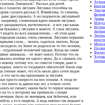
Аудио
ягушонок Ливерпуль". Рассказ для детей.
Биогр
во о талантах лягушек Лягушки способны на
Докум
удешь слушать рассказ Л. Измайлова, то узнаешь,
фильм
 даже дрессировать. А исследователи лягушачьей
Драма
 например, сложенным вдвое языком лягушки,
Искусс
г раскрываться, вытягиваться – и вот уже какая-
Истор
я букашка у лягушки в животе. А глаза лягушек,
литера
 видеть во всех направлениях, – об этом даже
Литера
 народная сказка, очень смешная. Лягушки первыми
иност
первыми стали… чихать, садиться, хватать. Когда
Мелод
оисходило, на Земле не родился не то что человек,
Поэзи
 – отдаленный человечий предок. Когда же самая
Филос
рвые заквакала, – не знает никто. Потому что на
Худож
давалось вообще ни одного звука. Да и слышать это
литера
 некому, потому что, по совести говоря, даже и
водных, никто из тогдашних обитателей Земли еще
ерь ученые знают, что есть около двух сотен видов
 и что часто мы принимаем за лягушек
рые просто-напросто на них похожи. А тогда не
 что никто за давностью лет, а точнее сотен
казать не сможет, каким было то первое кваканье:
о на то, к которому мы привыкли, слушая
 вечерам, было ли звенящим, как бубенчик, или
ейты, а то и свирели. А ведь именно так квакают в
, ужаса, радости или защищая свое родное болото,