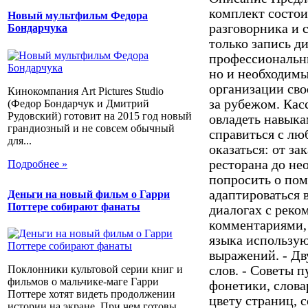
комплект состои
Новый мультфильм Федора
разговорника и 
Бондарчука
только запись д
профессиональн
но и необходимы
организации сво
Кинокомпания Art Pictures Studio
за рубежом. Кас
(Федор Бондарчук и Дмитрий
Рудовский) готовит на 2015 год новый
овладеть навыка
грандиозный и не совсем обычный
справиться с лю
для...
оказаться: от за
ресторана до не
Подробнее »
попросить о пом
адаптироваться в
Деньги на новый фильм о Гарри
Поттере собирают фанаты
диалогах с рек
комментариями, 
языка использую
выражений. - Дв
слов. - Советы 
Поклонники культовой серии книг и
фильмов о мальчике-маге Гарри
фонетики, слова
Поттере хотят видеть продолжении
цвету страниц, 
истории на экране. При чем готовы