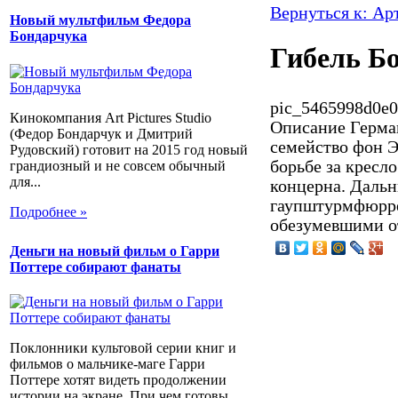
Вернуться к: Ар
Новый мультфильм Федора
Бондарчука
Гибель Б
pic_5465998d0e0
Кинокомпания Art Pictures Studio
Описание
Герман
(Федор Бондарчук и Дмитрий
семейство фон Э
Рудовский) готовит на 2015 год новый
борьбе за кресл
грандиозный и не совсем обычный
для...
концерна. Дальн
гаупштурмфюрре
Подробнее »
обезумевшими от
Деньги на новый фильм о Гарри
Поттере собирают фанаты
Поклонники культовой серии книг и
фильмов о мальчике-маге Гарри
Поттере хотят видеть продолжении
истории на экране. При чем готовы